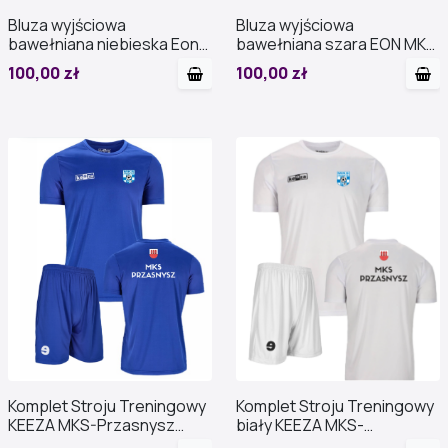
Bluza wyjściowa
Bluza wyjściowa
bawełniana niebieska Eon
bawełniana szara EON MKS
MKS Przasnysz
Przasnysz
100,00 zł
100,00 zł
Komplet Stroju Treningowy
Komplet Stroju Treningowy
KEEZA MKS-Przasnysz
biały KEEZA MKS-
PROMOCJA
Przasnysz PROMOCJA